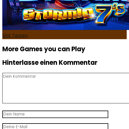
Slot Testen
More Games you can Play
Hinterlasse einen Kommentar