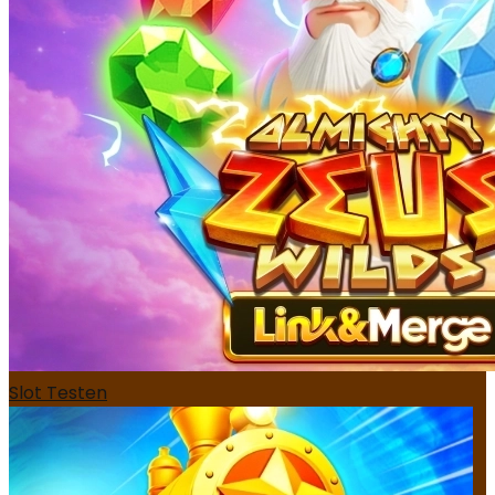
Slot Testen