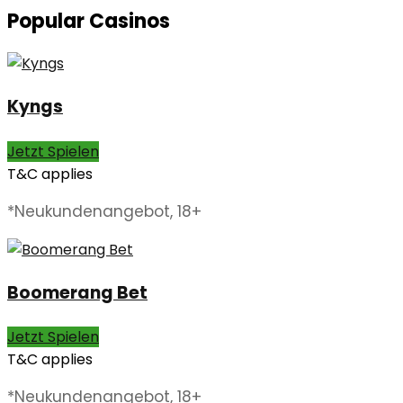
Popular Casinos
Kyngs
Jetzt Spielen
T&C applies
*Neukundenangebot, 18+
Boomerang Bet
Jetzt Spielen
T&C applies
*Neukundenangebot, 18+