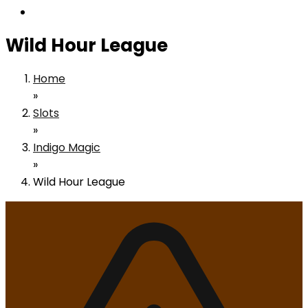
Wild Hour League
Home
»
Slots
»
Indigo Magic
»
Wild Hour League