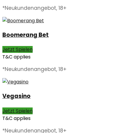
*Neukundenangebot, 18+
Boomerang Bet
Jetzt Spielen
T&C applies
*Neukundenangebot, 18+
Vegasino
Jetzt Spielen
T&C applies
*Neukundenangebot, 18+