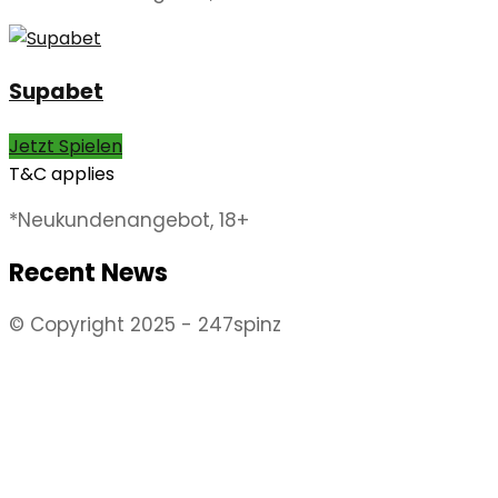
Supabet
Jetzt Spielen
T&C applies
*Neukundenangebot, 18+
Recent News
© Copyright 2025 - 247spinz