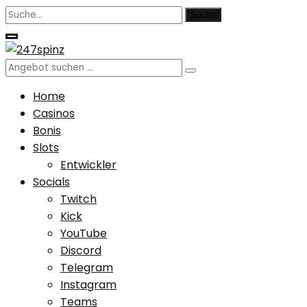
Suche
Home
Casinos
Bonis
Slots
Entwickler
Socials
Twitch
Kick
YouTube
Discord
Telegram
Instagram
Teams