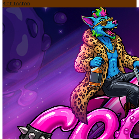
Slot Testen