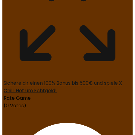
Sichere dir einen 100% Bonus bis 500€ und spiele X
Chilli Hot um Echtgeld!
Rate Game
(
0
Votes)