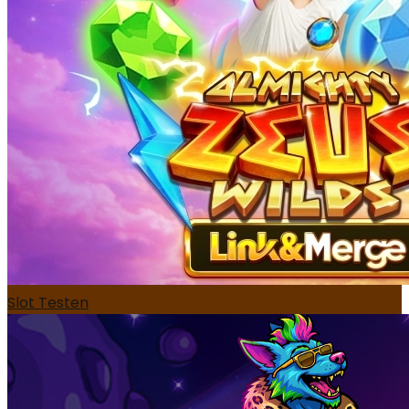
Slot Testen