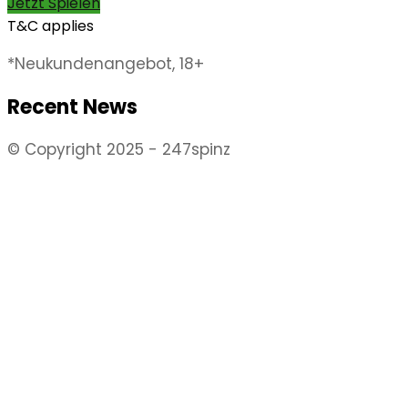
Jetzt Spielen
T&C applies
*Neukundenangebot, 18+
Recent News
© Copyright 2025 - 247spinz