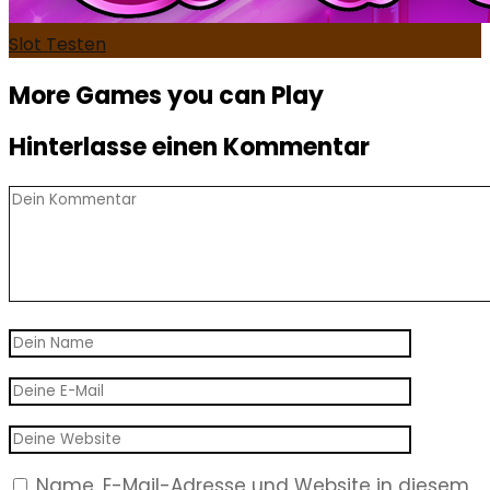
Slot Testen
More Games you can Play
Hinterlasse einen Kommentar
Name, E-Mail-Adresse und Website in diesem