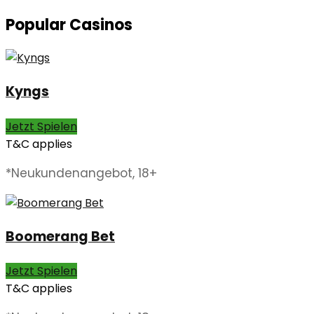
Popular Casinos
Kyngs
Jetzt Spielen
T&C applies
*Neukundenangebot, 18+
Boomerang Bet
Jetzt Spielen
T&C applies