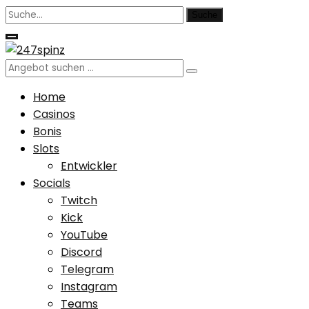
Suche
Home
Casinos
Bonis
Slots
Entwickler
Socials
Twitch
Kick
YouTube
Discord
Telegram
Instagram
Teams