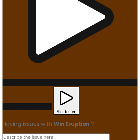
Mit Echtgeld Spielen
Slot testen
Having issues with
Win Eruption
?