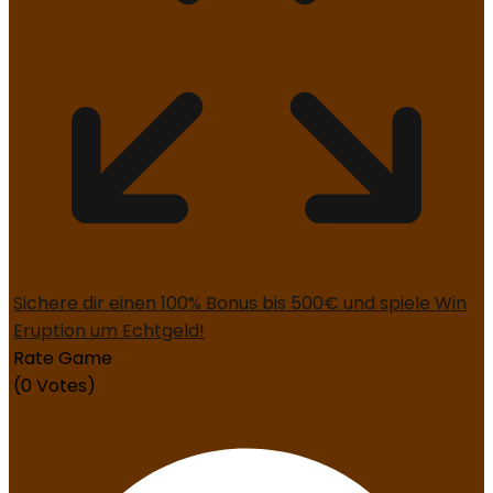
Sichere dir einen 100% Bonus bis 500€ und spiele Win
Eruption um Echtgeld!
Rate Game
(
0
Votes)