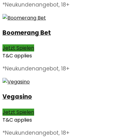
*Neukundenangebot, 18+
Boomerang Bet
Jetzt Spielen
T&C applies
*Neukundenangebot, 18+
Vegasino
Jetzt Spielen
T&C applies
*Neukundenangebot, 18+