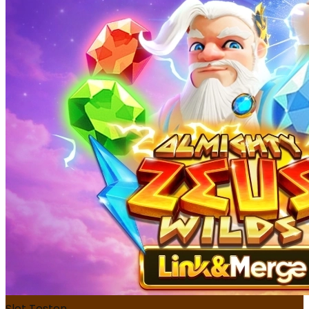
Slot Testen