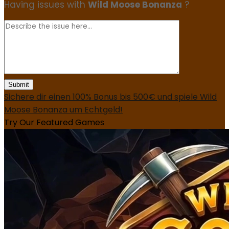
Having issues with
Wild Moose Bonanza
?
Submit
Sichere dir einen 100% Bonus bis 500€ und spiele Wild
Moose Bonanza um Echtgeld!
Try Our Featured Games