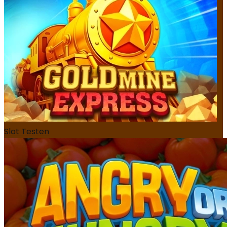
Slot Testen