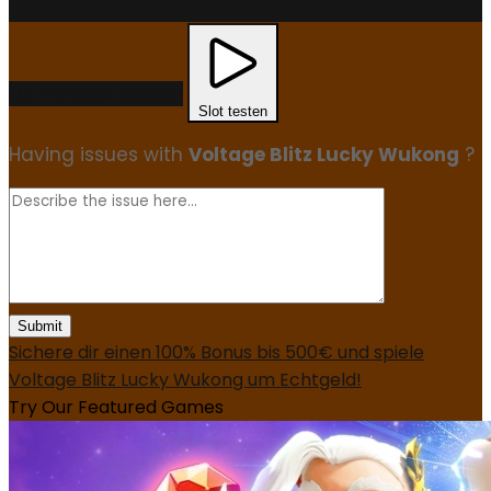
Mit Echtgeld Spielen
Slot testen
Having issues with
Voltage Blitz Lucky Wukong
?
Submit
Sichere dir einen 100% Bonus bis 500€ und spiele
Voltage Blitz Lucky Wukong um Echtgeld!
Try Our Featured Games