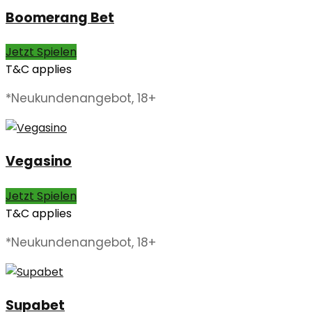
Boomerang Bet
Jetzt Spielen
T&C applies
*Neukundenangebot, 18+
Vegasino
Jetzt Spielen
T&C applies
*Neukundenangebot, 18+
Supabet