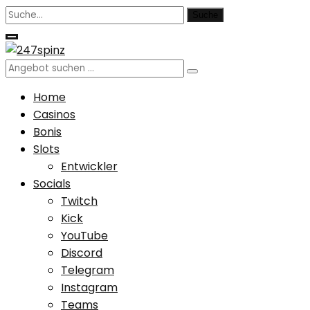
Suche
Home
Casinos
Bonis
Slots
Entwickler
Socials
Twitch
Kick
YouTube
Discord
Telegram
Instagram
Teams