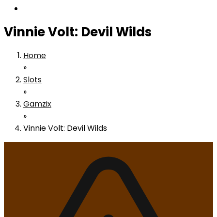
Vinnie Volt: Devil Wilds
Home
»
Slots
»
Gamzix
»
Vinnie Volt: Devil Wilds