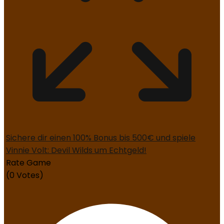
Sichere dir einen 100% Bonus bis 500€ und spiele
Vinnie Volt: Devil Wilds um Echtgeld!
Rate Game
(
0
Votes)