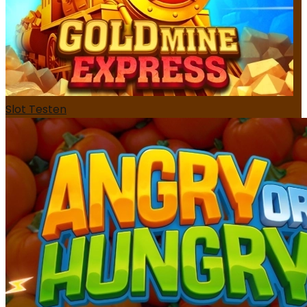
Slot Testen