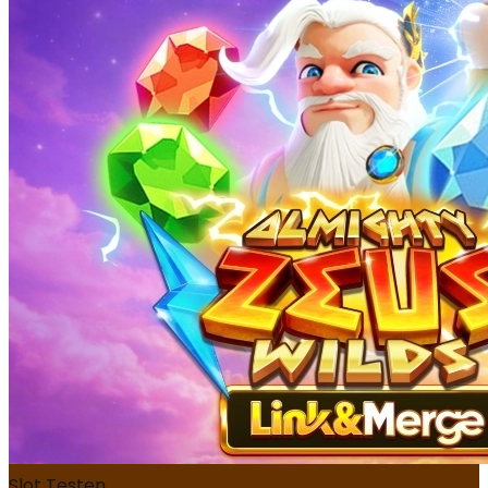
Slot Testen