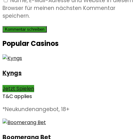
Name, E-Mail-Adresse und Website in diesem
Browser für meinen nächsten Kommentar
speichern.
Kommentar schreiben
Popular Casinos
Kyngs
Jetzt Spielen
T&C applies
*Neukundenangebot, 18+
Boomerang Bet