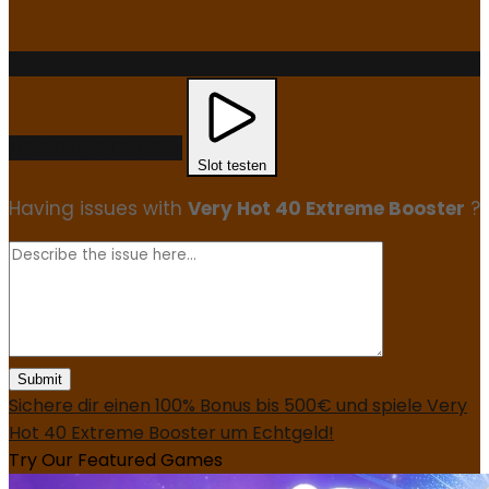
Mit Echtgeld Spielen
Slot testen
Having issues with
Very Hot 40 Extreme Booster
?
Submit
Sichere dir einen 100% Bonus bis 500€ und spiele Very
Hot 40 Extreme Booster um Echtgeld!
Try Our Featured Games