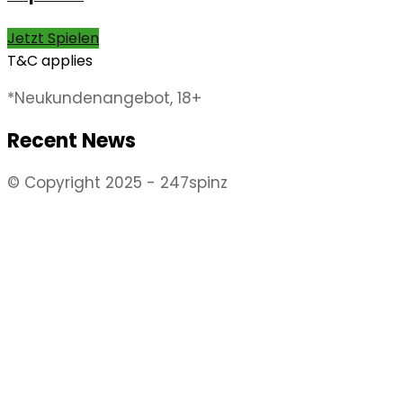
Jetzt Spielen
T&C applies
*Neukundenangebot, 18+
Recent News
© Copyright 2025 - 247spinz