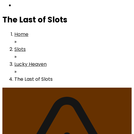
The Last of Slots
Home
»
Slots
»
Lucky Heaven
»
The Last of Slots