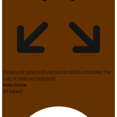
Sichere dir einen 100% Bonus bis 500€ und spiele The
Last of Slots um Echtgeld!
Rate Game
(
0
Votes)