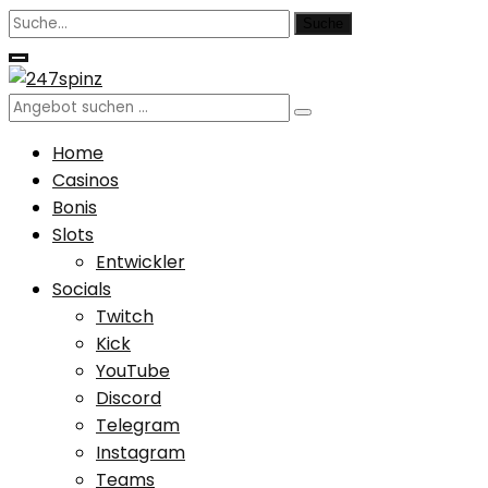
Suche
Home
Casinos
Bonis
Slots
Entwickler
Socials
Twitch
Kick
YouTube
Discord
Telegram
Instagram
Teams