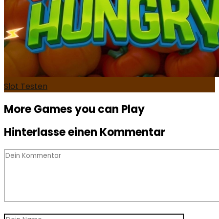
Slot Testen
More Games you can Play
Hinterlasse einen Kommentar