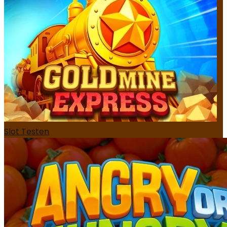
Slot Testen