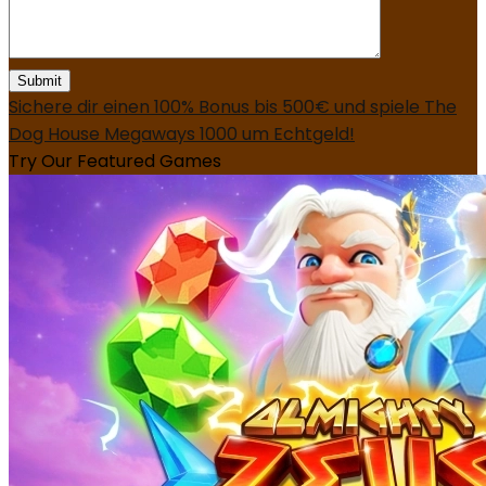
Submit
Sichere dir einen 100% Bonus bis 500€ und spiele The
Dog House Megaways 1000 um Echtgeld!
Try Our Featured Games