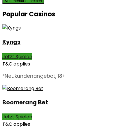
Kommentar schreiben
Popular Casinos
Kyngs
Jetzt Spielen
T&C applies
*Neukundenangebot, 18+
Boomerang Bet
Jetzt Spielen
T&C applies