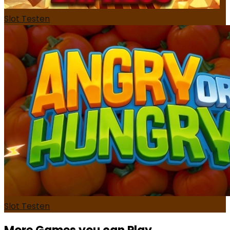
Slot Testen
Slot Testen