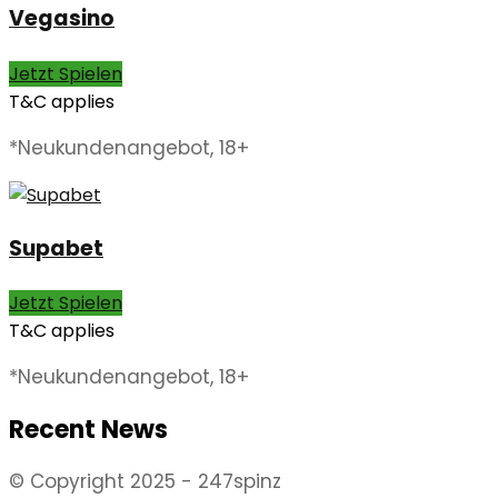
Vegasino
Jetzt Spielen
T&C applies
*Neukundenangebot, 18+
Supabet
Jetzt Spielen
T&C applies
*Neukundenangebot, 18+
Recent News
© Copyright 2025 - 247spinz