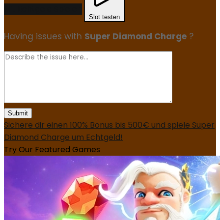
Mit Echtgeld Spielen
Slot testen
Having issues with
Super Diamond Charge
?
Submit
Sichere dir einen 100% Bonus bis 500€ und spiele Super
Diamond Charge um Echtgeld!
Try Our Featured Games