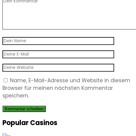
Name, E-Mail-Adresse und Website in diesem
Browser für meinen nächsten Kommentar
speichern.
Kommentar schreiben
Popular Casinos