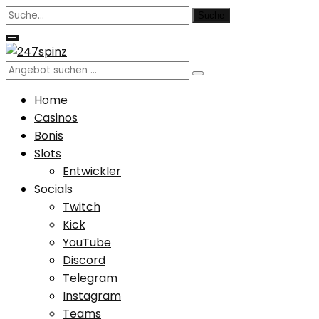
Suche
Home
Casinos
Bonis
Slots
Entwickler
Socials
Twitch
Kick
YouTube
Discord
Telegram
Instagram
Teams