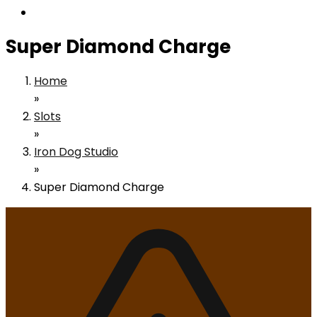
Super Diamond Charge
Home
»
Slots
»
Iron Dog Studio
»
Super Diamond Charge