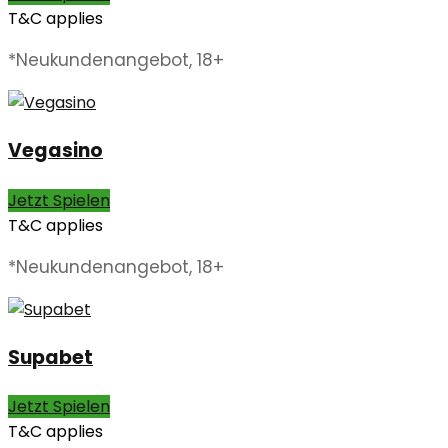
T&C applies
*Neukundenangebot, 18+
Vegasino
Jetzt Spielen
T&C applies
*Neukundenangebot, 18+
Supabet
Jetzt Spielen
T&C applies