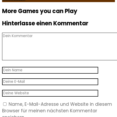
More Games you can Play
Hinterlasse einen Kommentar
Name, E-Mail-Adresse und Website in diesem
Browser für meinen nächsten Kommentar