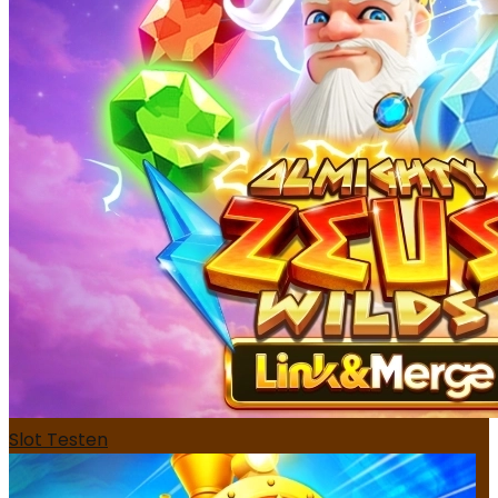
Slot Testen