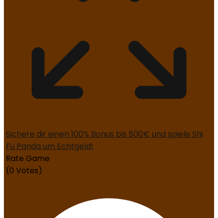
Sichere dir einen 100% Bonus bis 500€ und spiele Shi
Fu Panda um Echtgeld!
Rate Game
(
0
Votes)