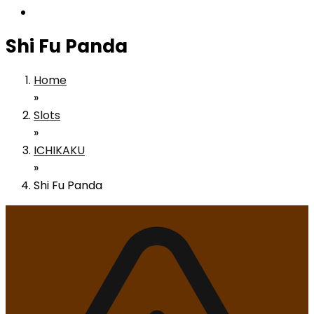
Shi Fu Panda
Home
»
Slots
»
ICHIKAKU
»
Shi Fu Panda