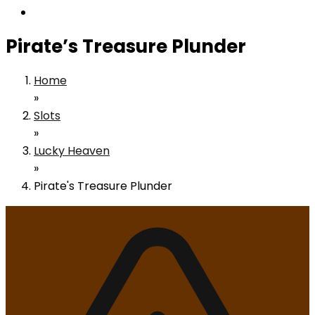
Pirate’s Treasure Plunder
Home
»
Slots
»
Lucky Heaven
»
Pirate's Treasure Plunder