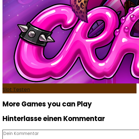
Slot Testen
More Games you can Play
Hinterlasse einen Kommentar