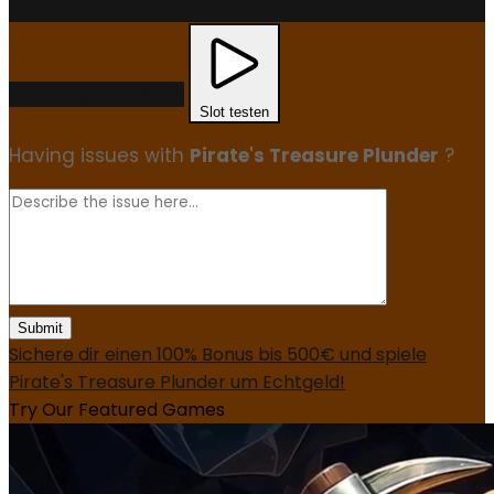
Mit Echtgeld Spielen
Slot testen
Having issues with
Pirate's Treasure Plunder
?
Submit
Sichere dir einen 100% Bonus bis 500€ und spiele
Pirate's Treasure Plunder um Echtgeld!
Try Our Featured Games