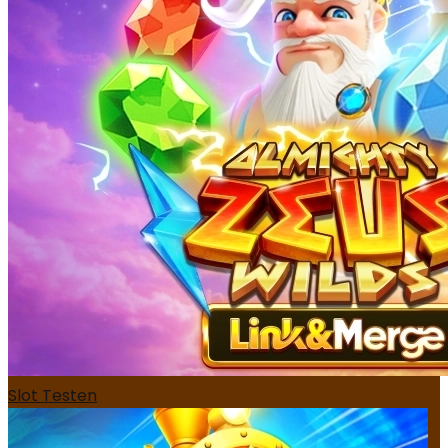
Slot Testen