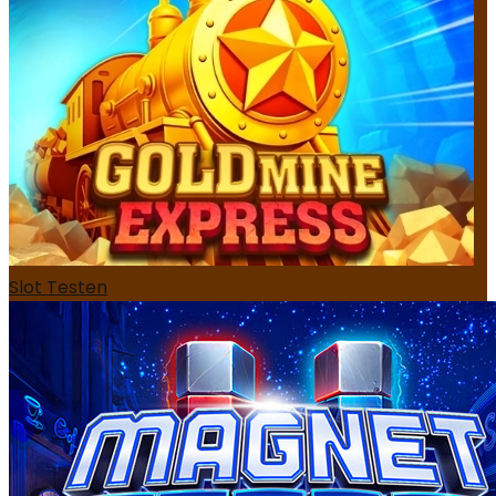
Slot Testen