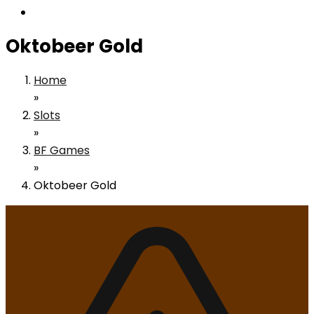
Oktobeer Gold
Home
»
Slots
»
BF Games
»
Oktobeer Gold