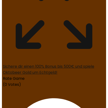
Sichere dir einen 100% Bonus bis 500€ und spiele
Oktobeer Gold um Echtgeld!
Rate Game
(
0
Votes)