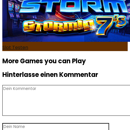
Slot Testen
More Games you can Play
Hinterlasse einen Kommentar