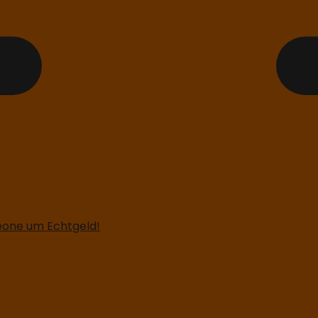
leone um Echtgeld!