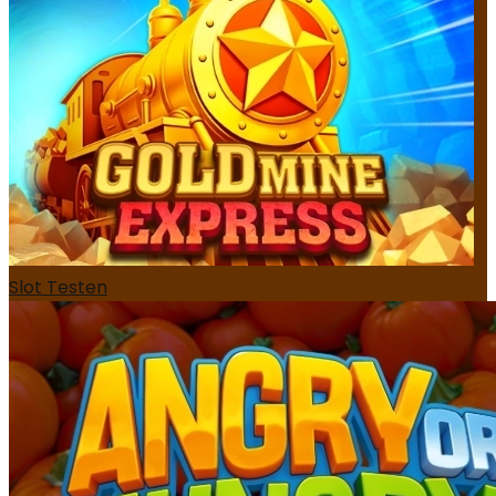
Slot Testen