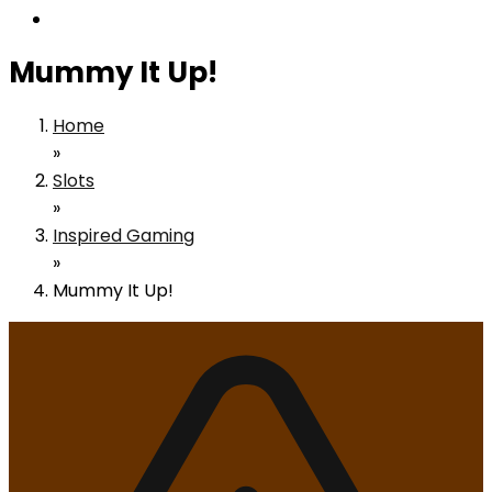
Mummy It Up!
Home
»
Slots
»
Inspired Gaming
»
Mummy It Up!