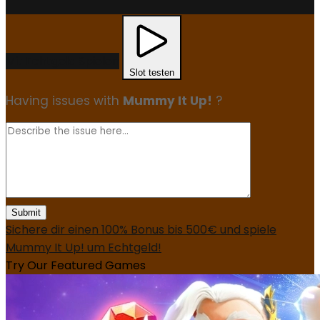
Mit Echtgeld Spielen
Slot testen
Having issues with
Mummy It Up!
?
Submit
Sichere dir einen 100% Bonus bis 500€ und spiele
Mummy It Up! um Echtgeld!
Try Our Featured Games