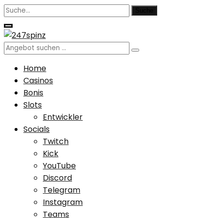
Suche
Home
Casinos
Bonis
Slots
Entwickler
Socials
Twitch
Kick
YouTube
Discord
Telegram
Instagram
Teams