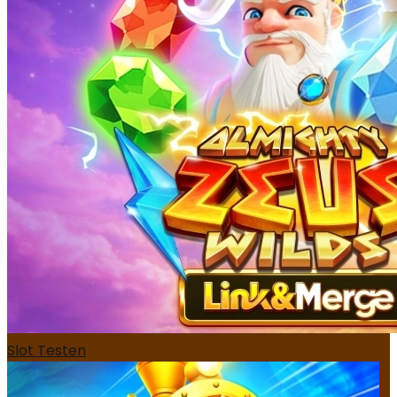
Slot Testen