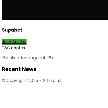
Supabet
Jetzt Spielen
T&C applies
*Neukundenangebot, 18+
Recent News
© Copyright 2025 - 247spinz