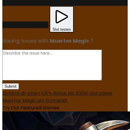
Mit Echtgeld Spielen
Slot testen
Having issues with
Muertos Magic
?
Submit
Sichere dir einen 100% Bonus bis 500€ und spiele
Muertos Magic um Echtgeld!
Try Our Featured Games