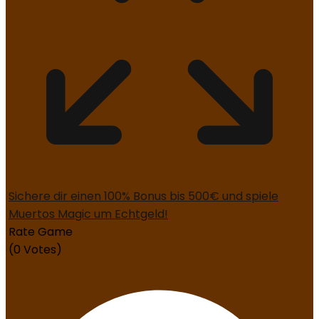
Sichere dir einen 100% Bonus bis 500€ und spiele
Muertos Magic um Echtgeld!
Rate Game
(
0
Votes)