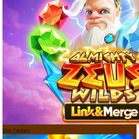
Slot Testen