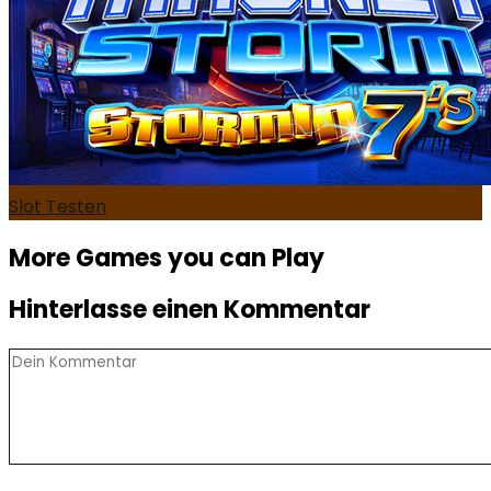
Slot Testen
More Games you can Play
Hinterlasse einen Kommentar