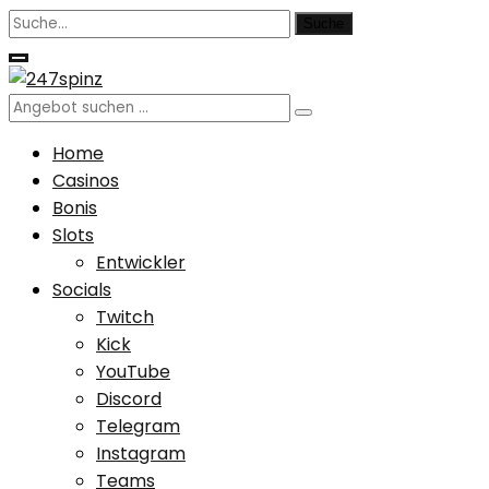
Suche
Home
Casinos
Bonis
Slots
Entwickler
Socials
Twitch
Kick
YouTube
Discord
Telegram
Instagram
Teams