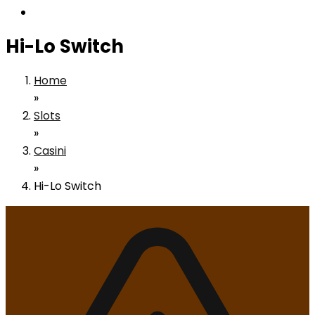
Hi-Lo Switch
Home
»
Slots
»
Casini
»
Hi-Lo Switch