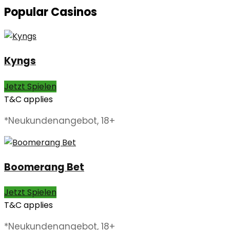
Popular Casinos
Kyngs
Jetzt Spielen
T&C applies
*Neukundenangebot, 18+
Boomerang Bet
Jetzt Spielen
T&C applies
*Neukundenangebot, 18+