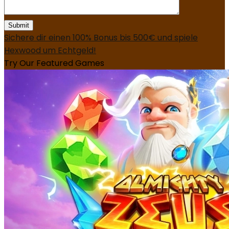
Submit
Sichere dir einen 100% Bonus bis 500€ und spiele
Hexwood um Echtgeld!
Try Our Featured Games