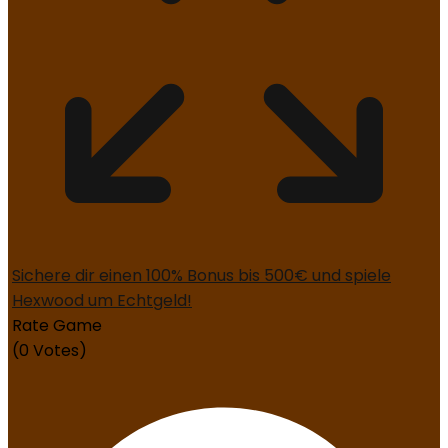
Sichere dir einen 100% Bonus bis 500€ und spiele
Hexwood um Echtgeld!
Rate Game
(
0
Votes)