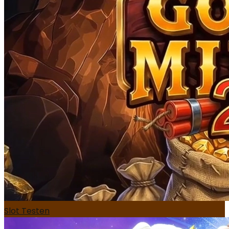
Slot Testen