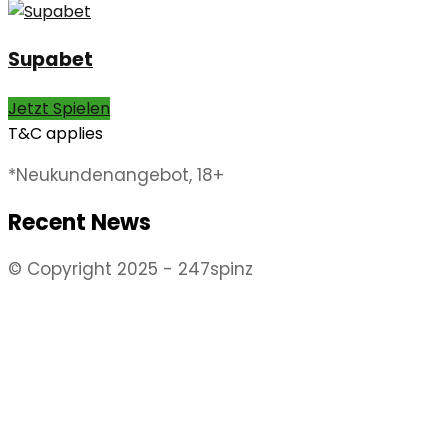
Supabet
Jetzt Spielen
T&C applies
*Neukundenangebot, 18+
Recent News
© Copyright 2025 - 247spinz