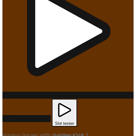
Mit Echtgeld Spielen
Slot testen
Having issues with
Golden Kick
?