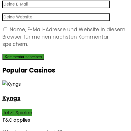
Name, E-Mail-Adresse und Website in diesem
Browser für meinen nächsten Kommentar
speichern.
Kommentar schreiben
Popular Casinos
Kyngs
Jetzt Spielen
T&C applies