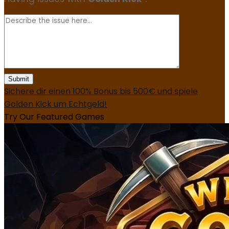
Submit
Sichere dir einen 100% Bonus bis 500€ und spiele
Golden Kick um Echtgeld!
Try Our Featured Games