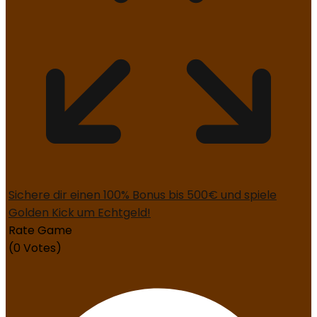
Sichere dir einen 100% Bonus bis 500€ und spiele
Golden Kick um Echtgeld!
Rate Game
(
0
Votes)