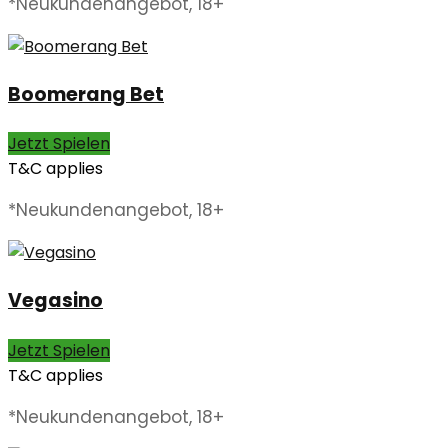
*Neukundenangebot, 18+
Boomerang Bet
Jetzt Spielen
T&C applies
*Neukundenangebot, 18+
Vegasino
Jetzt Spielen
T&C applies
*Neukundenangebot, 18+