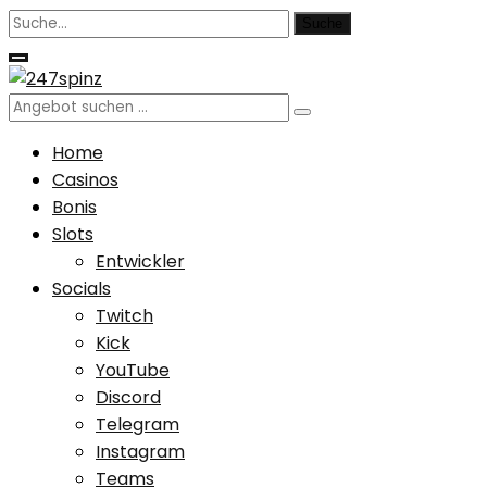
Suche
Home
Casinos
Bonis
Slots
Entwickler
Socials
Twitch
Kick
YouTube
Discord
Telegram
Instagram
Teams