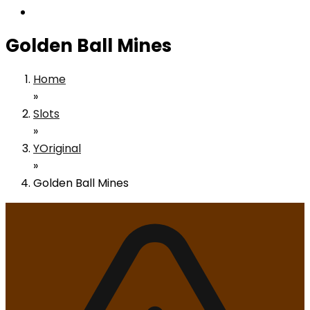
Golden Ball Mines
Home
»
Slots
»
YOriginal
»
Golden Ball Mines