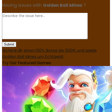
Having issues with
Golden Ball Mines
?
Submit
Sichere dir einen 100% Bonus bis 500€ und spiele
Golden Ball Mines um Echtgeld!
Try Our Featured Games