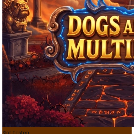
Slot Testen