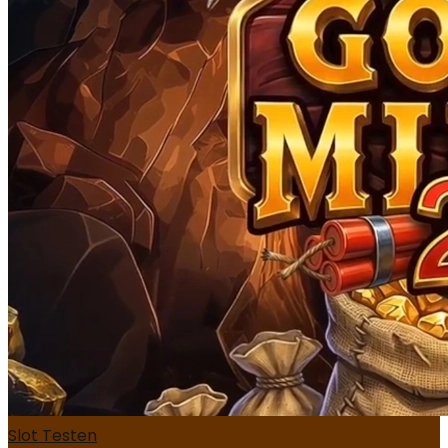
Slot Testen