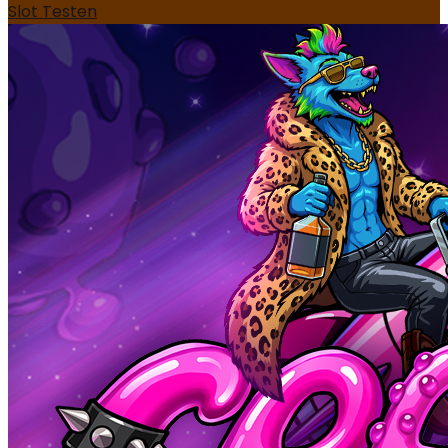
Slot Testen