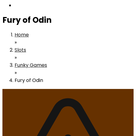
Fury of Odin
Home
»
Slots
»
Funky Games
»
Fury of Odin