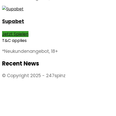
Supabet
Jetzt Spielen
T&C applies
*Neukundenangebot, 18+
Recent News
© Copyright 2025 - 247spinz