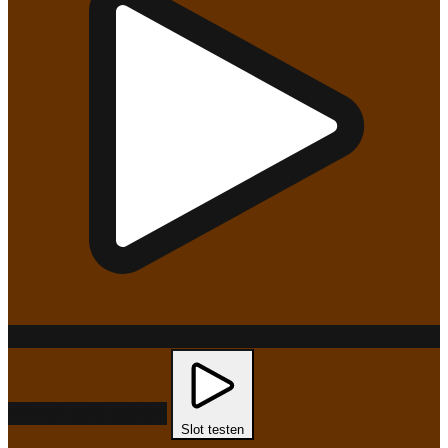
Mit Echtgeld Spielen
Slot testen