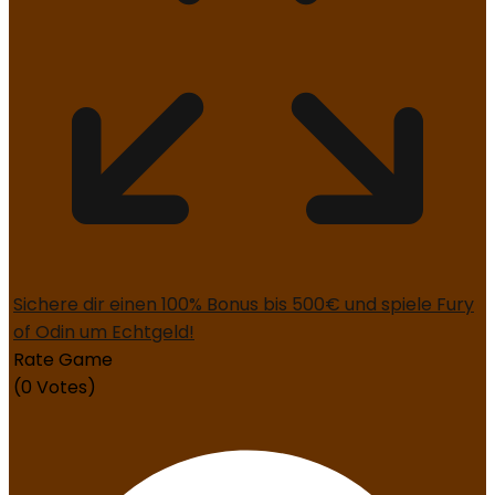
Sichere dir einen 100% Bonus bis 500€ und spiele Fury
of Odin um Echtgeld!
Rate Game
(
0
Votes)