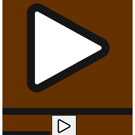
Mit Echtgeld Spielen