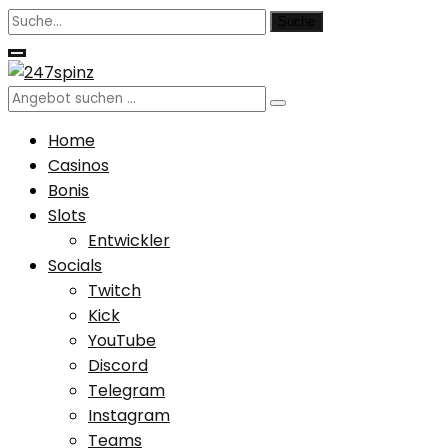
Suche
Home
Casinos
Bonis
Slots
Entwickler
Socials
Twitch
Kick
YouTube
Discord
Telegram
Instagram
Teams