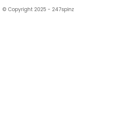
© Copyright 2025 - 247spinz