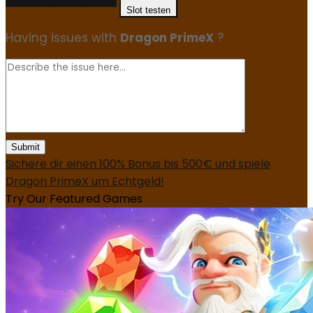
Slot testen
Having issues with
Dragon PrimeX
?
Submit
Sichere dir einen 100% Bonus bis 500€ und spiele
Dragon PrimeX um Echtgeld!
Try Our Featured Games