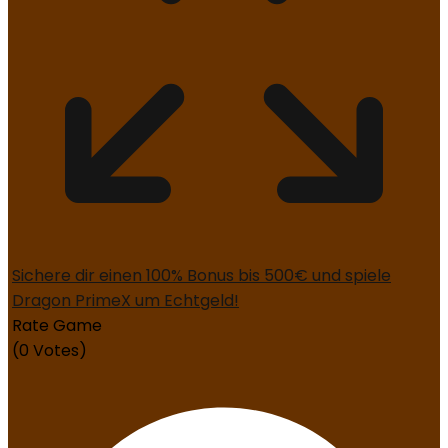
Sichere dir einen 100% Bonus bis 500€ und spiele
Dragon PrimeX um Echtgeld!
Rate Game
(
0
Votes)