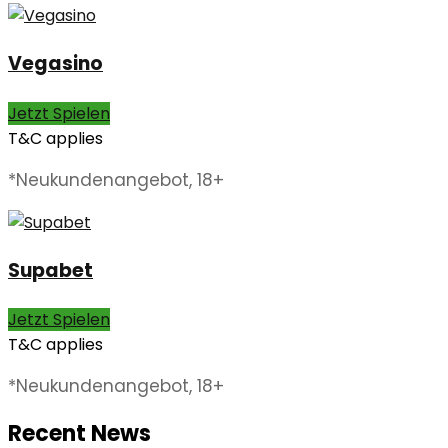
Vegasino
Jetzt Spielen
T&C applies
*Neukundenangebot, 18+
Supabet
Jetzt Spielen
T&C applies
*Neukundenangebot, 18+
Recent News