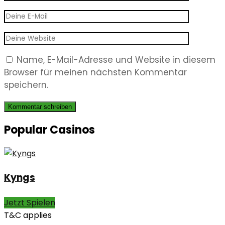
Name, E-Mail-Adresse und Website in diesem
Browser für meinen nächsten Kommentar
speichern.
Kommentar schreiben
Popular Casinos
Kyngs
Jetzt Spielen
T&C applies