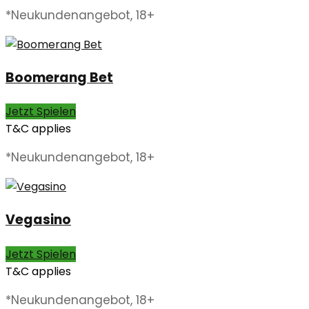
*Neukundenangebot, 18+
Boomerang Bet
Jetzt Spielen
T&C applies
*Neukundenangebot, 18+
Vegasino
Jetzt Spielen
T&C applies
*Neukundenangebot, 18+