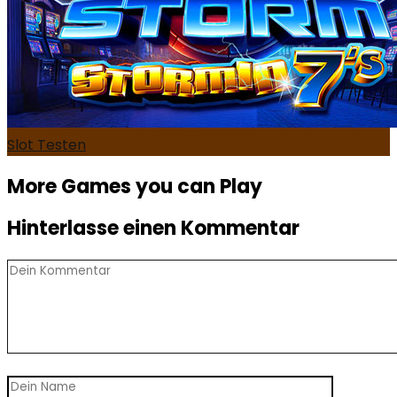
Slot Testen
More Games you can Play
Hinterlasse einen Kommentar