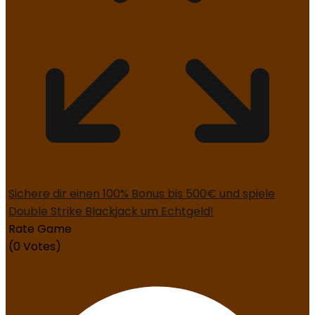
Sichere dir einen 100% Bonus bis 500€ und spiele
Double Strike Blackjack um Echtgeld!
Rate Game
(
0
Votes)