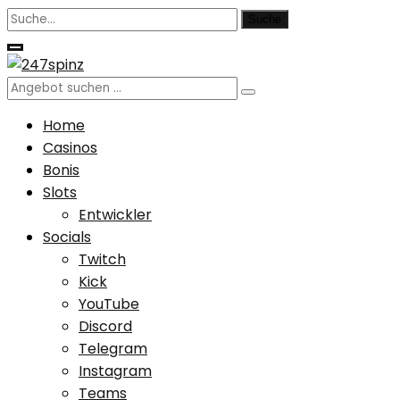
Suche
Home
Casinos
Bonis
Slots
Entwickler
Socials
Twitch
Kick
YouTube
Discord
Telegram
Instagram
Teams