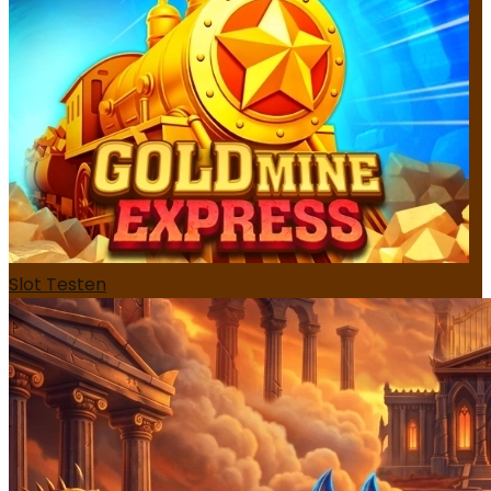
Slot Testen