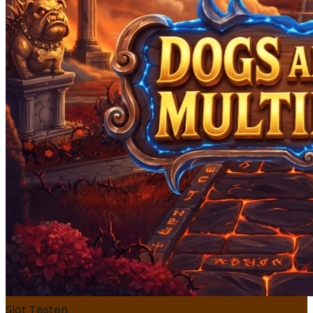
Slot Testen