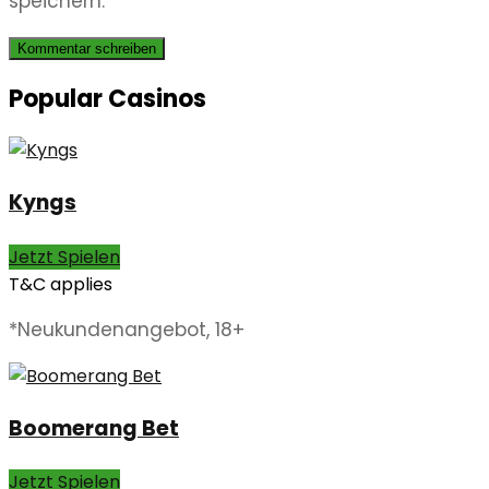
speichern.
Kommentar schreiben
Popular Casinos
Kyngs
Jetzt Spielen
T&C applies
*Neukundenangebot, 18+
Boomerang Bet
Jetzt Spielen