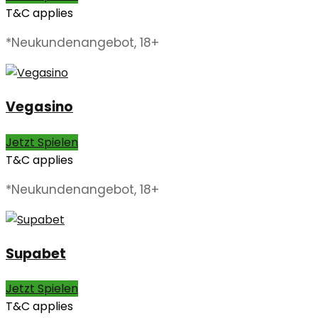
T&C applies
*Neukundenangebot, 18+
Vegasino
Jetzt Spielen
T&C applies
*Neukundenangebot, 18+
Supabet
Jetzt Spielen
T&C applies