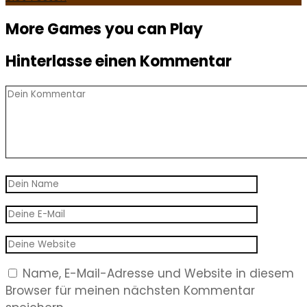
More Games you can Play
Hinterlasse einen Kommentar
Name, E-Mail-Adresse und Website in diesem
Browser für meinen nächsten Kommentar