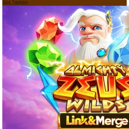
Slot Testen