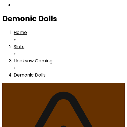
Demonic Dolls
Home
»
Slots
»
Hacksaw Gaming
»
Demonic Dolls