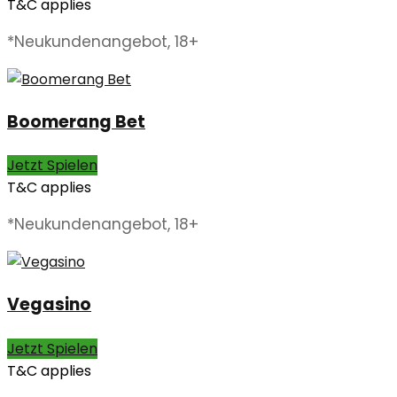
T&C applies
*Neukundenangebot, 18+
Boomerang Bet
Jetzt Spielen
T&C applies
*Neukundenangebot, 18+
Vegasino
Jetzt Spielen
T&C applies