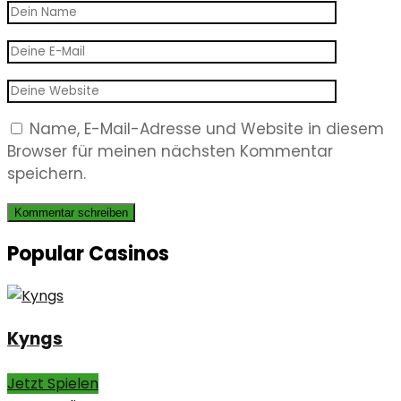
Name, E-Mail-Adresse und Website in diesem
Browser für meinen nächsten Kommentar
speichern.
Kommentar schreiben
Popular Casinos
Kyngs
Jetzt Spielen