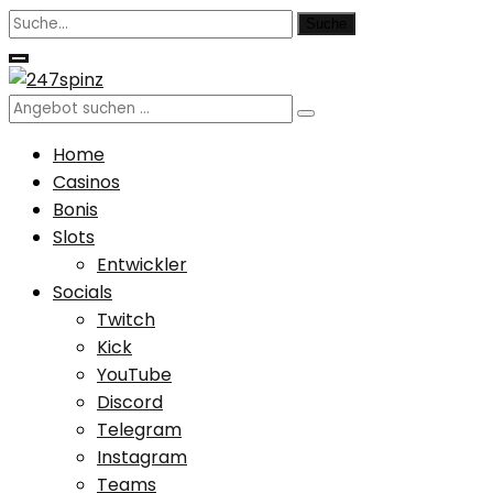
Suche
Home
Casinos
Bonis
Slots
Entwickler
Socials
Twitch
Kick
YouTube
Discord
Telegram
Instagram
Teams