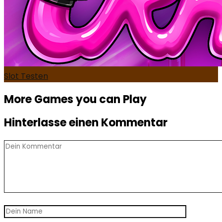
Slot Testen
More Games you can Play
Hinterlasse einen Kommentar