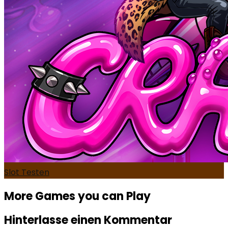
Slot Testen
More Games you can Play
Hinterlasse einen Kommentar