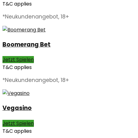
T&C applies
*Neukundenangebot, 18+
Boomerang Bet
Jetzt Spielen
T&C applies
*Neukundenangebot, 18+
Vegasino
Jetzt Spielen
T&C applies