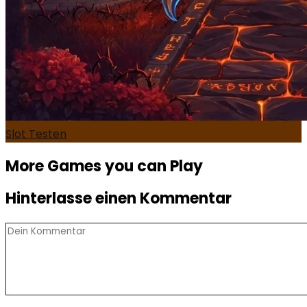
Slot Testen
More Games you can Play
Hinterlasse einen Kommentar