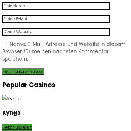
Name, E-Mail-Adresse und Website in diesem
Browser für meinen nächsten Kommentar
speichern.
Kommentar schreiben
Popular Casinos
Kyngs
Jetzt Spielen