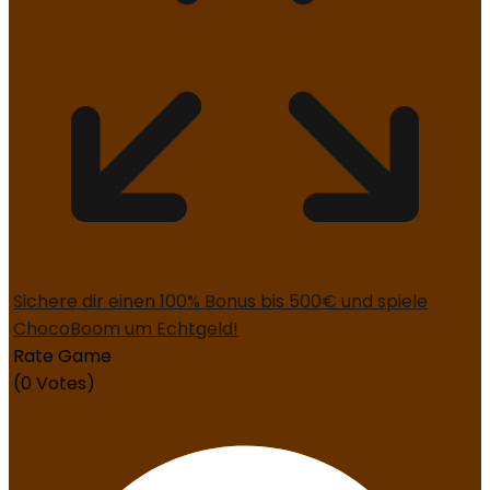
Sichere dir einen 100% Bonus bis 500€ und spiele
ChocoBoom um Echtgeld!
Rate Game
(
0
Votes)