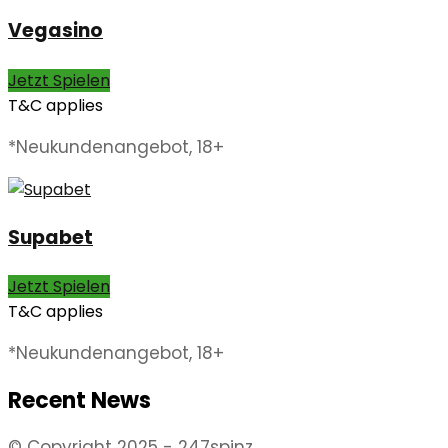
Vegasino
Jetzt Spielen
T&C applies
*Neukundenangebot, 18+
Supabet
Jetzt Spielen
T&C applies
*Neukundenangebot, 18+
Recent News
© Copyright 2025 - 247spinz