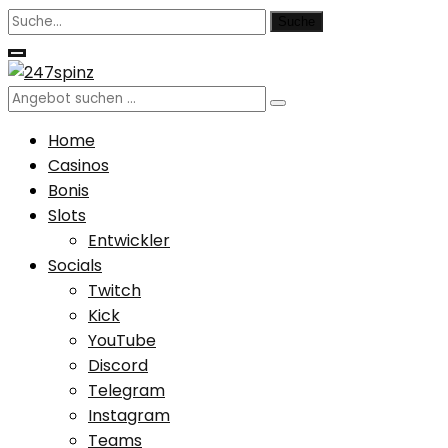
Suche
Home
Casinos
Bonis
Slots
Entwickler
Socials
Twitch
Kick
YouTube
Discord
Telegram
Instagram
Teams