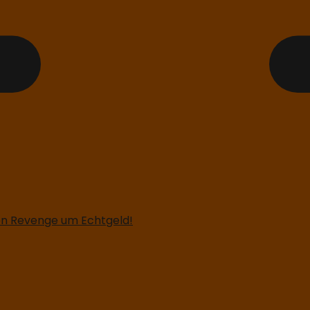
ken Revenge um Echtgeld!