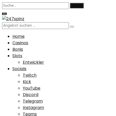
Suche
Home
Casinos
Bonis
Slots
Entwickler
Socials
Twitch
Kick
YouTube
Discord
Telegram
Instagram
Teams