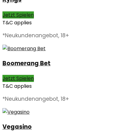
Jetzt Spielen
T&C applies
*Neukundenangebot, 18+
Boomerang Bet
Jetzt Spielen
T&C applies
*Neukundenangebot, 18+
Vegasino