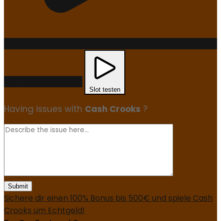
Mit Echtgeld Spielen
Slot testen
Having issues with
Cash Crooks
?
Submit
Sichere dir einen 100% Bonus bis 500€ und spiele Cash
Crooks um Echtgeld!