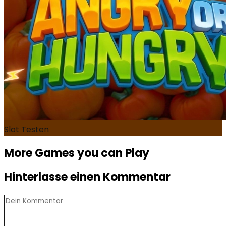
Slot Testen
More Games you can Play
Hinterlasse einen Kommentar