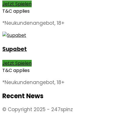
Jetzt Spielen
T&C applies
*Neukundenangebot, 18+
Supabet
Jetzt Spielen
T&C applies
*Neukundenangebot, 18+
Recent News
© Copyright 2025 - 247spinz