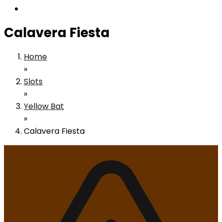
Calavera Fiesta
Home
»
Slots
»
Yellow Bat
»
Calavera Fiesta