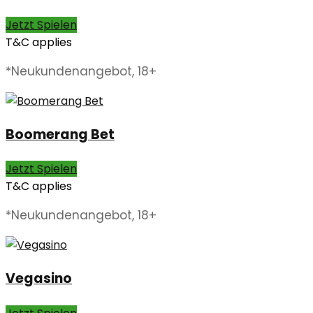
Jetzt Spielen
T&C applies
*Neukundenangebot, 18+
Boomerang Bet
Jetzt Spielen
T&C applies
*Neukundenangebot, 18+
Vegasino