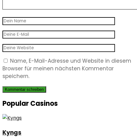
Name, E-Mail-Adresse und Website in diesem
Browser für meinen nächsten Kommentar
speichern.
Kommentar schreiben
Popular Casinos
Kyngs