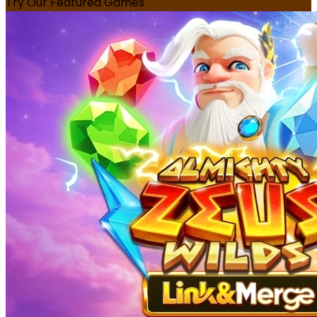
Try Our Featured Games