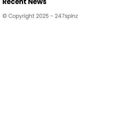
Recent News
© Copyright 2025 - 247spinz