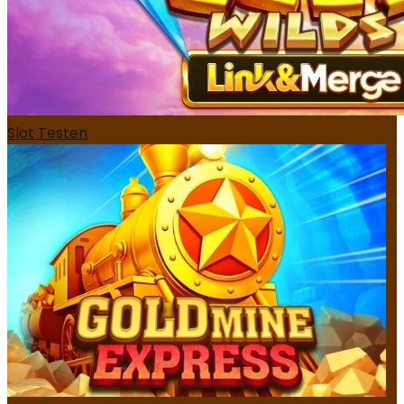
Slot Testen