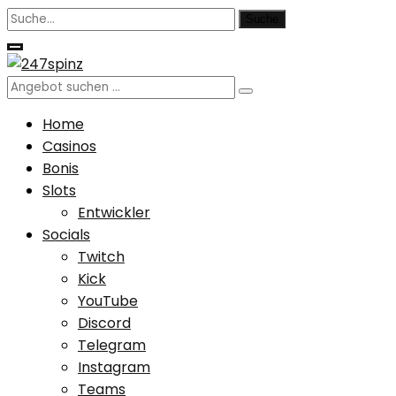
Suche
Home
Casinos
Bonis
Slots
Entwickler
Socials
Twitch
Kick
YouTube
Discord
Telegram
Instagram
Teams