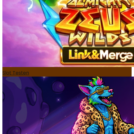
Slot Testen