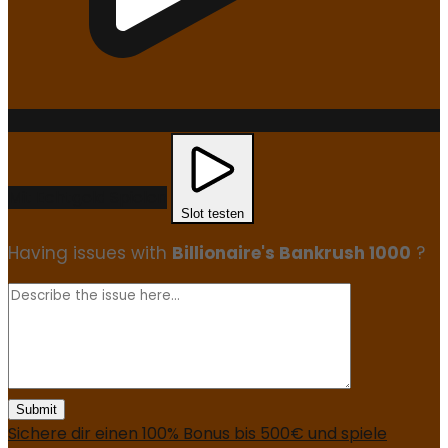
Mit Echtgeld Spielen
Slot testen
Having issues with
Billionaire's Bankrush 1000
?
Submit
Sichere dir einen 100% Bonus bis 500€ und spiele