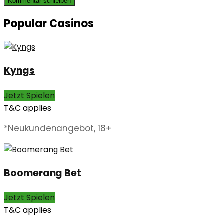
Kommentar schreiben
Popular Casinos
Kyngs
Jetzt Spielen
T&C applies
*Neukundenangebot, 18+
Boomerang Bet
Jetzt Spielen
T&C applies