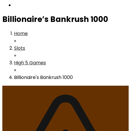
Billionaire’s Bankrush 1000
Home
»
Slots
»
High 5 Games
»
Billionaire's Bankrush 1000