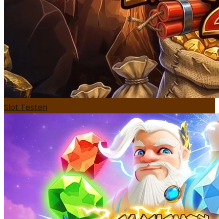
Slot Testen