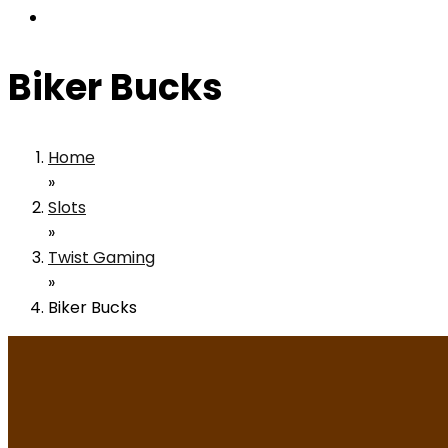
Biker Bucks
Home
»
Slots
»
Twist Gaming
»
Biker Bucks