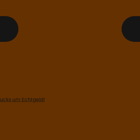
 Bucks um Echtgeld!