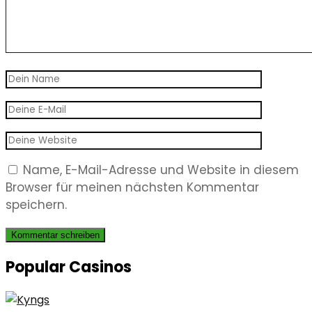
Name, E-Mail-Adresse und Website in diesem
Browser für meinen nächsten Kommentar
speichern.
Kommentar schreiben
Popular Casinos