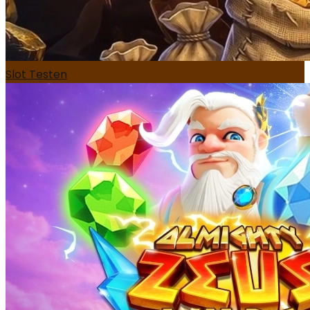
Slot Testen