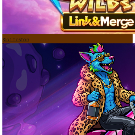
Slot Testen