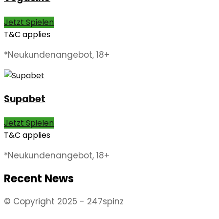
Jetzt Spielen
T&C applies
*Neukundenangebot, 18+
Supabet
Jetzt Spielen
T&C applies
*Neukundenangebot, 18+
Recent News
© Copyright 2025 - 247spinz