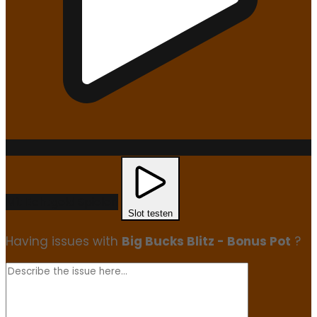
Mit Echtgeld Spielen
Slot testen
Having issues with
Big Bucks Blitz - Bonus Pot
?