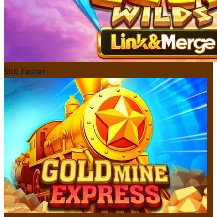
Slot Testen