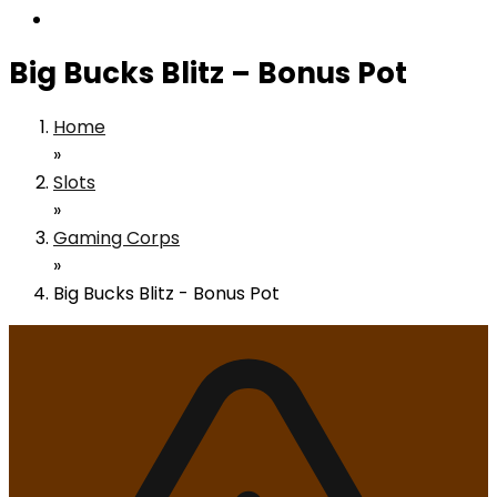
Big Bucks Blitz – Bonus Pot
Home
»
Slots
»
Gaming Corps
»
Big Bucks Blitz - Bonus Pot