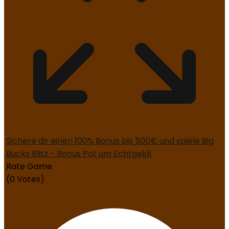
Sichere dir einen 100% Bonus bis 500€ und spiele Big
Bucks Blitz - Bonus Pot um Echtgeld!
Rate Game
(
0
Votes)