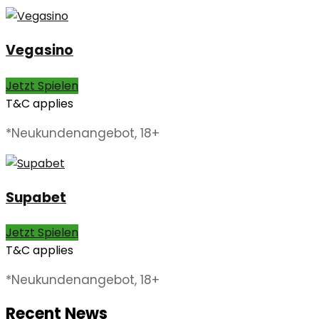
Vegasino
Jetzt Spielen
T&C applies
*Neukundenangebot, 18+
Supabet
Jetzt Spielen
T&C applies
*Neukundenangebot, 18+
Recent News