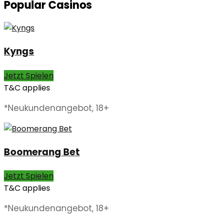
Popular Casinos
Kyngs
Jetzt Spielen
T&C applies
*Neukundenangebot, 18+
Boomerang Bet
Jetzt Spielen
T&C applies
*Neukundenangebot, 18+