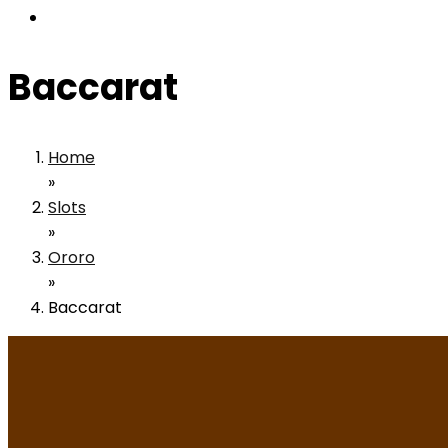
Baccarat
Home
»
Slots
»
Ororo
»
Baccarat