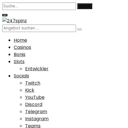
Suche
Home
Casinos
Bonis
Slots
Entwickler
Socials
Twitch
Kick
YouTube
Discord
Telegram
Instagram
Teams