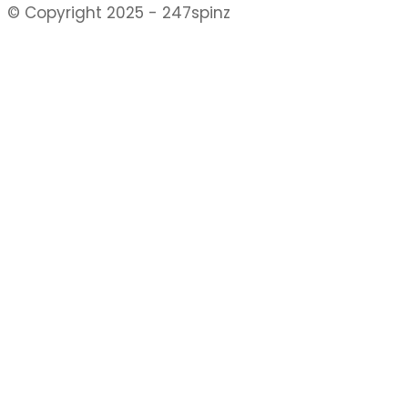
© Copyright 2025 - 247spinz