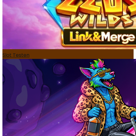
Slot Testen