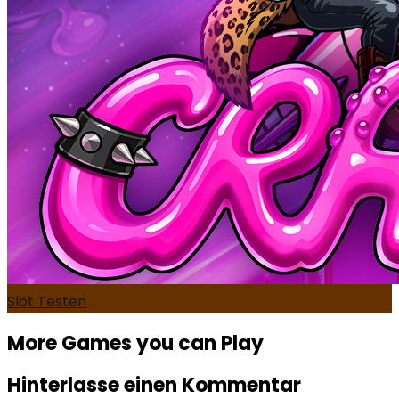
Slot Testen
More Games you can Play
Hinterlasse einen Kommentar