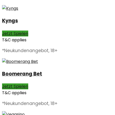
Kyngs
Jetzt Spielen
T&C applies
*Neukundenangebot, 18+
Boomerang Bet
Jetzt Spielen
T&C applies
*Neukundenangebot, 18+