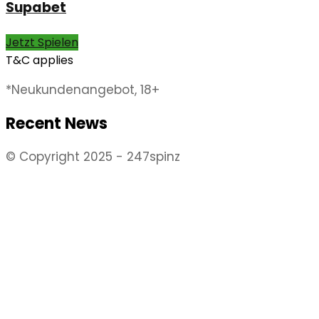
Supabet
Jetzt Spielen
T&C applies
*Neukundenangebot, 18+
Recent News
© Copyright 2025 - 247spinz