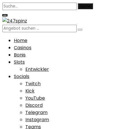
Suche
Home
Casinos
Bonis
Slots
Entwickler
Socials
Twitch
Kick
YouTube
Discord
Telegram
Instagram
Teams