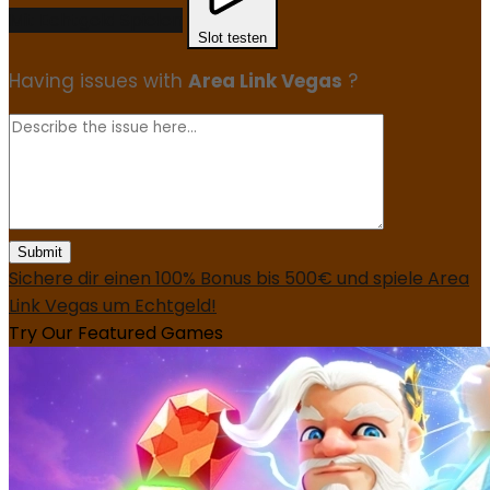
Mit Echtgeld Spielen
Slot testen
Having issues with
Area Link Vegas
?
Submit
Sichere dir einen 100% Bonus bis 500€ und spiele Area
Link Vegas um Echtgeld!
Try Our Featured Games