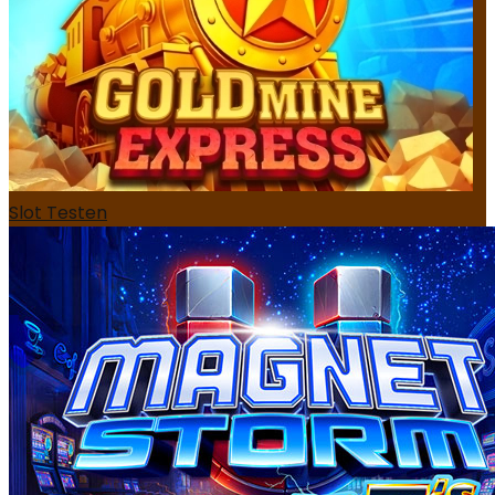
Slot Testen