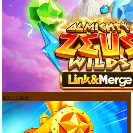
Slot Testen