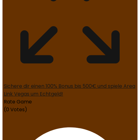
Sichere dir einen 100% Bonus bis 500€ und spiele Area
Link Vegas um Echtgeld!
Rate Game
(
0
Votes)