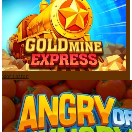
Slot Testen