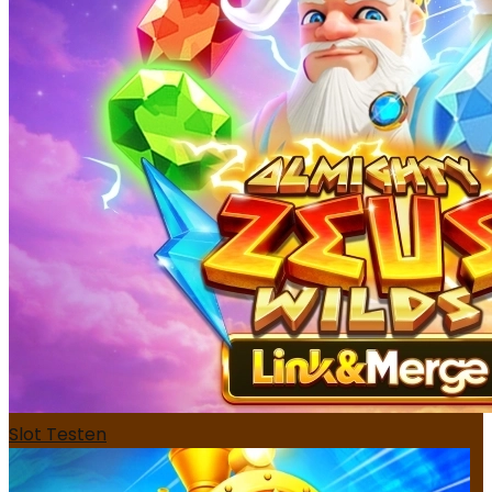
Slot Testen