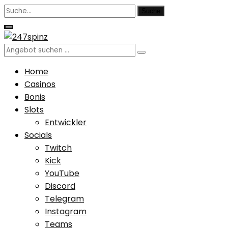
Suche
Home
Casinos
Bonis
Slots
Entwickler
Socials
Twitch
Kick
YouTube
Discord
Telegram
Instagram
Teams