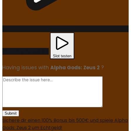
Mit Echtgeld Spielen
Slot testen
Having issues with
Alpha Gods: Zeus 2
?
Submit
Sichere dir einen 100% Bonus bis 500€ und spiele Alpha
Gods: Zeus 2 um Echtgeld!