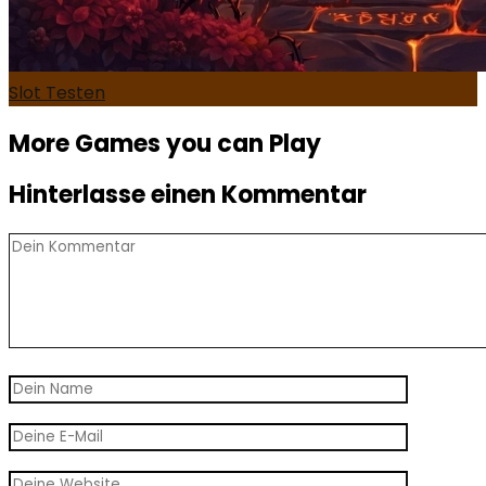
Slot Testen
More Games you can Play
Hinterlasse einen Kommentar