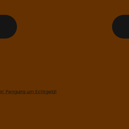
in' Penguins um Echtgeld!