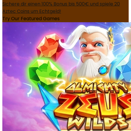
Sichere dir einen 100% Bonus bis 500€ und spiele 20
Aztec Coins um Echtgeld!
Try Our Featured Games