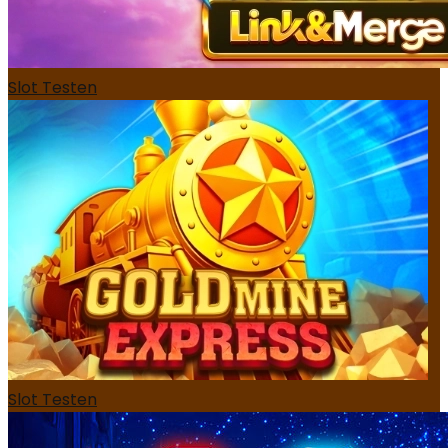
Slot Testen
Slot Testen