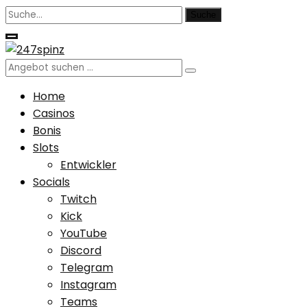
Suche
Home
Casinos
Bonis
Slots
Entwickler
Socials
Twitch
Kick
YouTube
Discord
Telegram
Instagram
Teams