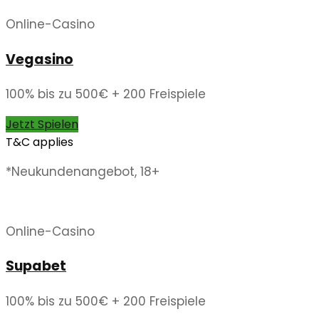
Online-Casino
Vegasino
100% bis zu 500€ + 200 Freispiele
Jetzt Spielen
T&C applies
*Neukundenangebot, 18+
Online-Casino
Supabet
100% bis zu 500€ + 200 Freispiele